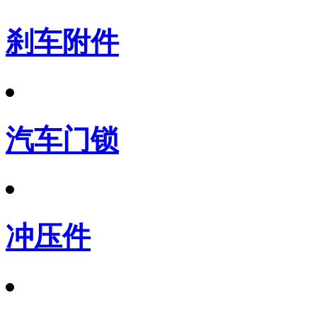
刹车附件
汽车门锁
冲压件