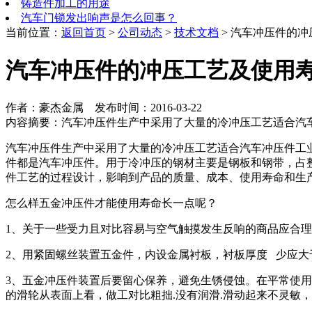
铸造件加工的用途
汽车门锁发出响声是怎么回事？
当前位置：
返回首页
>
公司动态
>
技术文档
> 汽车冲压件的
汽车冲压件的冲压工艺及使用
作者：豪杰金属 发布时间：2016-03-22
内容摘要：汽车冲压件生产中采用了大量的冷冲压工艺适合汽
汽车冲压件生产中采用了大量的冷冲压工艺适合汽车冲压件工
件都是汽车冲压件。用于冷冲压的钢材主要是钢板和钢带，占整
件工艺的过程设计，影响到产品的质量、成本、使用寿命和生
怎么样五金冲压件才能使用寿命长一点呢？
1、关于一些受力且对比容易与空气触摸发生反响的商品应合
2、用紧固螺丝装置五金件，内设金属衬板，衬板厚度 少应
3、五金冲压件装置后要留心保养，避免生锈侵蚀。在平常使用
的滑轮从表面上看，做工对比粗拙.没有润滑.滑动起来不灵敏