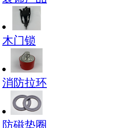
木门锁
消防拉环
防磁垫圈