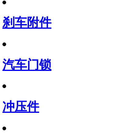
刹车附件
汽车门锁
冲压件