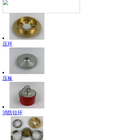
压环
压板
消防拉环