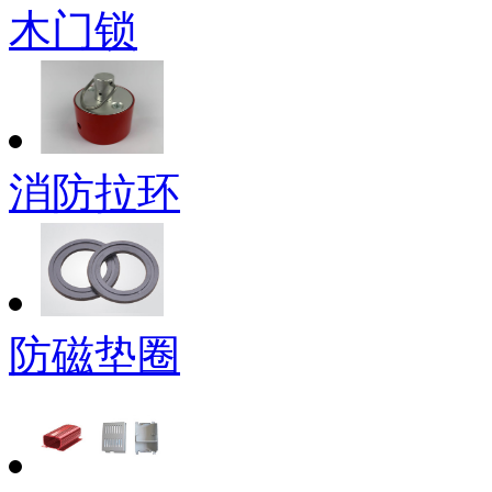
木门锁
消防拉环
防磁垫圈