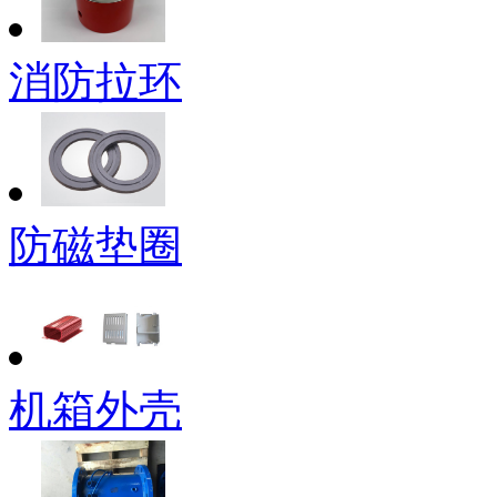
消防拉环
防磁垫圈
机箱外壳