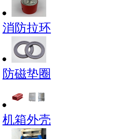
消防拉环
防磁垫圈
机箱外壳