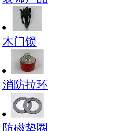
木门锁
消防拉环
防磁垫圈