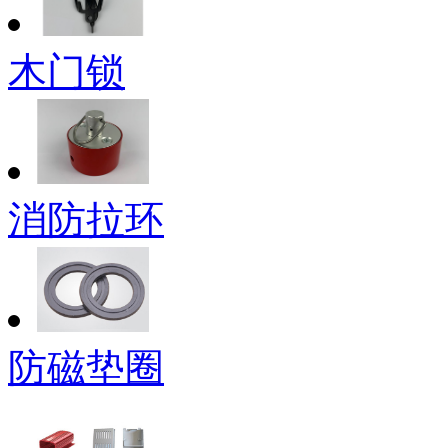
木门锁
消防拉环
防磁垫圈