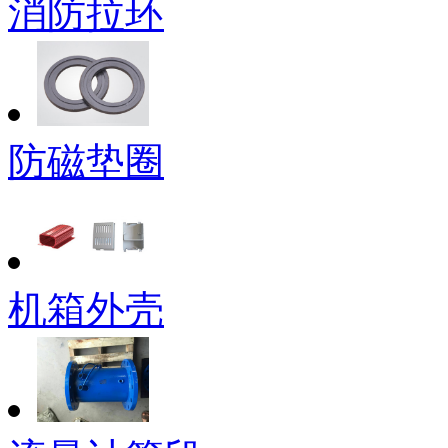
消防拉环
防磁垫圈
机箱外壳