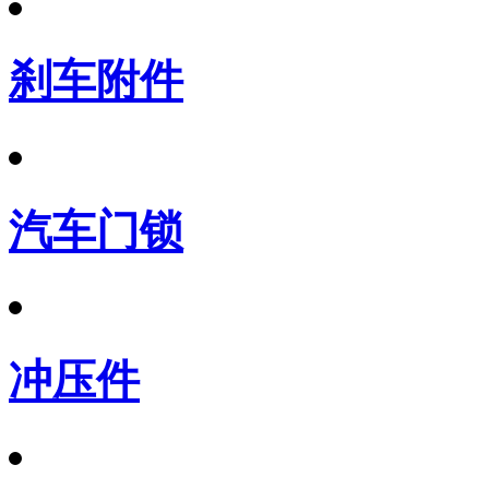
刹车附件
汽车门锁
冲压件