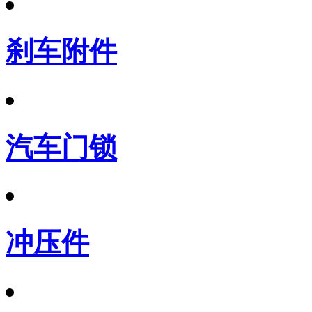
刹车附件
汽车门锁
冲压件